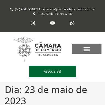
(53) 98405-3187
secretaria@​camaradecomercio.com.br
Praça Xavier Ferreira, 430
Associe-se!
Dia:
23 de maio de
2023