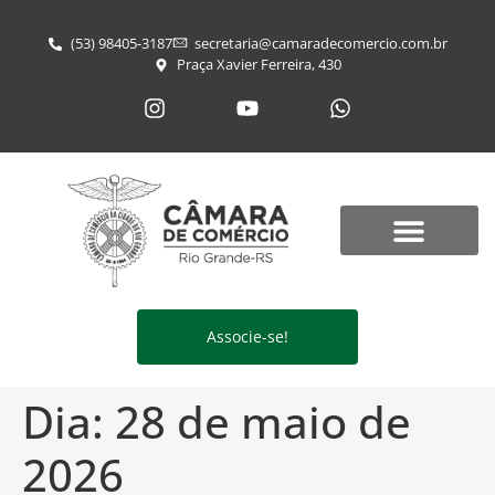
(53) 98405-3187
secretaria@​camaradecomercio.com.br
Praça Xavier Ferreira, 430
Associe-se!
Dia:
28 de maio de
2026