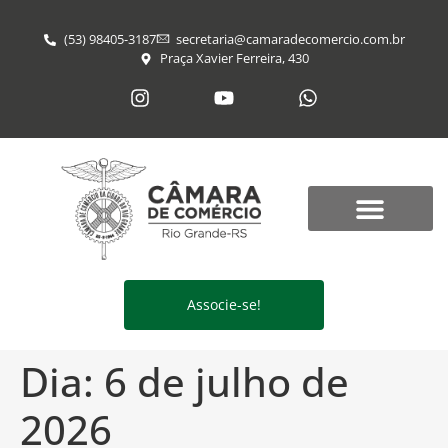
(53) 98405-3187
secretaria@​camaradecomercio.com.br
Praça Xavier Ferreira, 430
Associe-se!
Dia:
6 de julho de
2026