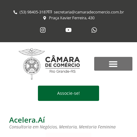
(53) 98405-3187
secretaria@​camaradecomercio.com.br
Praça Xavier Ferreira, 430
Associe-se!
Acelera.Aí
Consultoria em Negócios
,
Mentoria
,
Mentoria Feminina