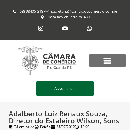
(53) 98405-3187
secretaria@​camaradecomercio.com.br
Praça Xavier Ferreira, 430
Associe-se!
Adalberto Luiz Renaux Souza,
Diretor do Estaleiro Wilson, Sons
Tá em pauta
Edição
25/07/2012
12:00