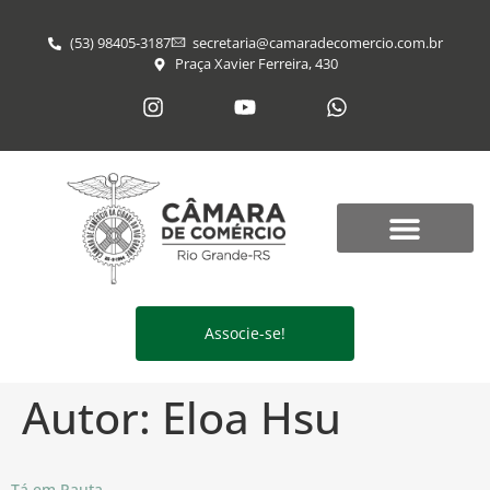
(53) 98405-3187
secretaria@​camaradecomercio.com.br
Praça Xavier Ferreira, 430
Associe-se!
Autor:
Eloa Hsu
Tá em Pauta