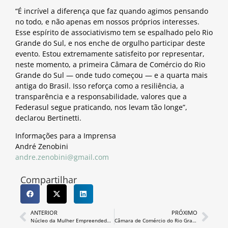
“É incrível a diferença que faz quando agimos pensando
no todo, e não apenas em nossos próprios interesses.
Esse espírito de associativismo tem se espalhado pelo Rio
Grande do Sul, e nos enche de orgulho participar deste
evento. Estou extremamente satisfeito por representar,
neste momento, a primeira Câmara de Comércio do Rio
Grande do Sul — onde tudo começou — e a quarta mais
antiga do Brasil. Isso reforça como a resiliência, a
transparência e a responsabilidade, valores que a
Federasul segue praticando, nos levam tão longe”,
declarou Bertinetti.
Informações para a Imprensa
André Zenobini
andre.zenobini@gmail.com
Compartilhar
ANTERIOR
PRÓXIMO
Núcleo da Mulher Empreendedora planeja novas ações e avalia atividades durante encontro
Câmara de Comércio do Rio Grande sedia 2° Workshop de Saúde e Segurança no Trabalho