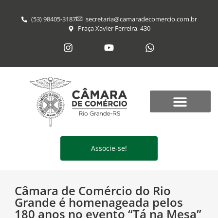
(53) 98405-3187
secretaria@​camaradecomercio.com.br
Praça Xavier Ferreira, 430
Associe-se!
Câmara de Comércio do Rio
Grande é homenageada pelos
180 anos no evento “Tá na Mesa”