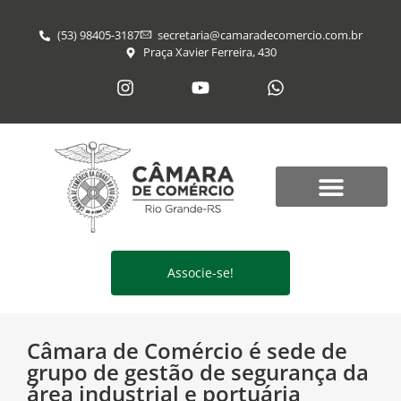
(53) 98405-3187
secretaria@​camaradecomercio.com.br
Praça Xavier Ferreira, 430
Associe-se!
Câmara de Comércio é sede de
grupo de gestão de segurança da
área industrial e portuária