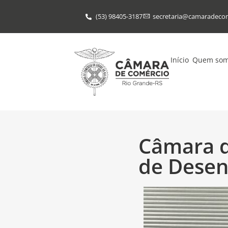
(53) 98405-3187
secretaria@​camaradeco
Início
Quem so
Câmara d
de Desen