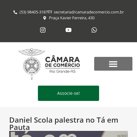
(53) 98405-3187
secretaria@​camaradecomercio.com.br
Praça Xavier Ferreira, 430
Associe-se!
Daniel Scola palestra no Tá em
Pauta