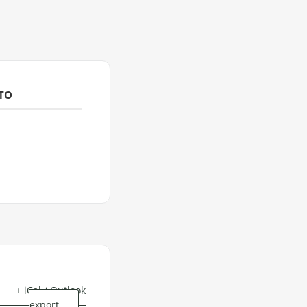
NTO
+ iCal / Outlook
export