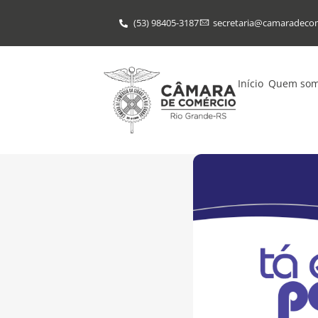
(53) 98405-3187
secretaria@​camaradeco
Início
Quem so