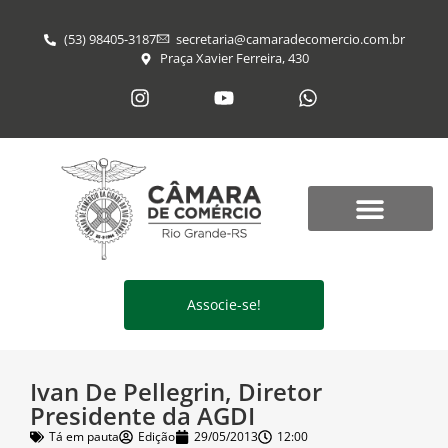
(53) 98405-3187
secretaria@​camaradecomercio.com.br
Praça Xavier Ferreira, 430
Associe-se!
Ivan De Pellegrin, Diretor
Presidente da AGDI
Tá em pauta
Edição
29/05/2013
12:00