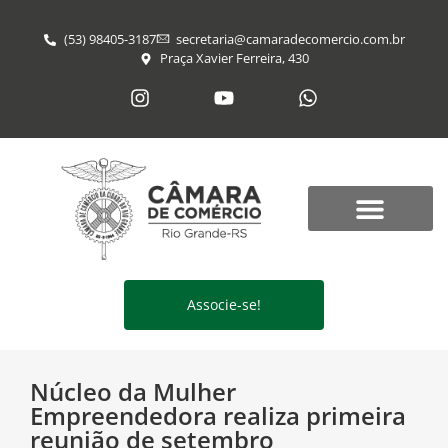
(53) 98405-3187
secretaria@​camaradecomercio.com.br
Praça Xavier Ferreira, 430
Associe-se!
Núcleo da Mulher
Empreendedora realiza primeira
reunião de setembro