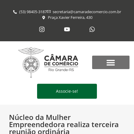
(53) 98405-3187
secretaria@​camaradecomercio.com.br
Praça Xavier Ferreira, 430
Associe-se!
Núcleo da Mulher
Empreendedora realiza terceira
reunião ordinária