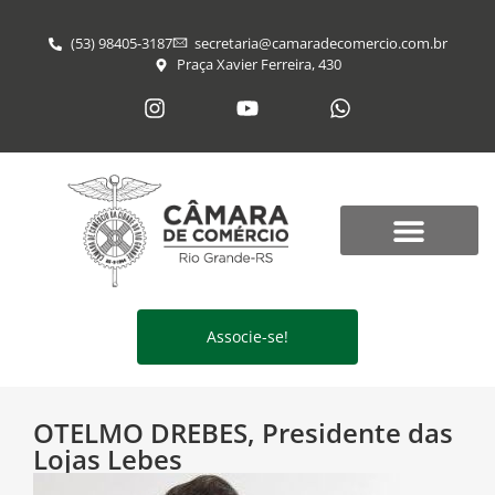
(53) 98405-3187
secretaria@​camaradecomercio.com.br
Praça Xavier Ferreira, 430
Associe-se!
OTELMO DREBES, Presidente das
Lojas Lebes