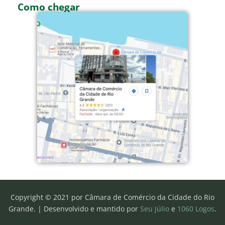
Como chegar
Copyright © 2021 por Câmara de Comércio da Cidade do Rio
Grande. |
Desenvolvido e mantido por
Seu Júlio
e
1060 Logos
.