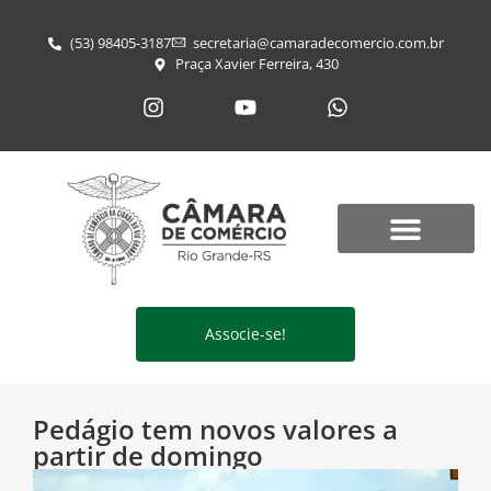
(53) 98405-3187
secretaria@​camaradecomercio.com.br
Praça Xavier Ferreira, 430
Associe-se!
Pedágio tem novos valores a
partir de domingo