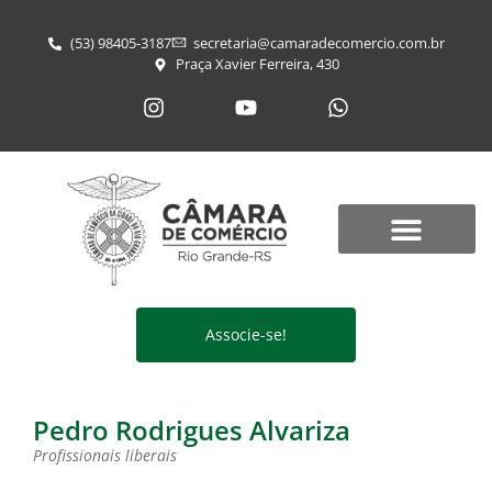
(53) 98405-3187
secretaria@​camaradecomercio.com.br
Praça Xavier Ferreira, 430
Associe-se!
Pedro Rodrigues Alvariza
Profissionais liberais