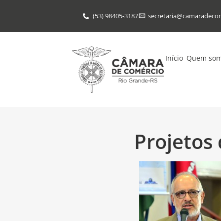
(53) 98405-3187
secretaria@​camaradeco
Início
Quem so
Projetos