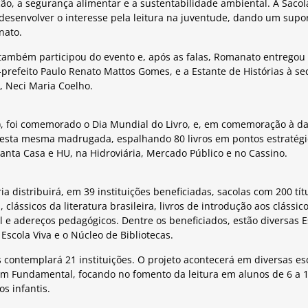
ão, a segurança alimentar e a sustentabilidade ambiental. A Sacola
desenvolver o interesse pela leitura na juventude, dando um sup
nato.
também participou do evento e, após as falas, Romanato entregou
e-prefeito Paulo Renato Mattos Gomes, e a Estante de Histórias à se
, Neci Maria Coelho.
, foi comemorado o Dia Mundial do Livro, e, em comemoração à dat
 esta mesma madrugada, espalhando 80 livros em pontos estratégi
Santa Casa e HU, na Hidroviária, Mercado Público e no Cassino.
ria distribuirá, em 39 instituições beneficiadas, sacolas com 200 tít
, clássicos da literatura brasileira, livros de introdução aos clássi
il e adereços pedagógicos. Dentre os beneficiados, estão diversas 
Escola Viva e o Núcleo de Bibliotecas.
as contemplará 21 instituições. O projeto acontecerá em diversas e
ém Fundamental, focando no fomento da leitura em alunos de 6 a 1
os infantis.