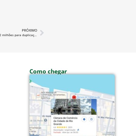
PRÓXIMO
Ministério dos Transportes diz que liberará R$ 92 milhões para duplicação da BR-116 no RS
Como chegar