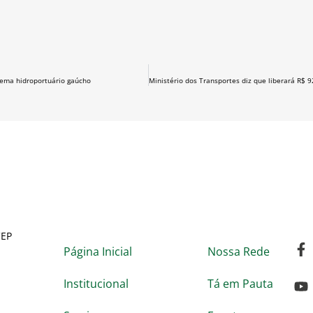
tema hidroportuário gaúcho
CEP
Página Inicial
Nossa Rede
Institucional
Tá em Pauta