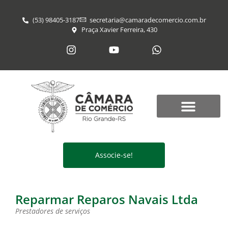
(53) 98405-3187
secretaria@​camaradecomercio.com.br
Praça Xavier Ferreira, 430
Associe-se!
Reparmar Reparos Navais Ltda
Prestadores de serviços