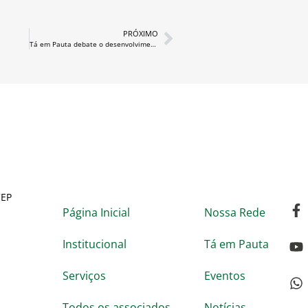
PRÓXIMO
Tá em Pauta debate o desenvolvimento da Cidade do Rio Grande
CEP
Página Inicial
Nossa Rede
Institucional
Tá em Pauta
Serviços
Eventos
Todos os associados
Notícias