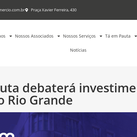
mercio.com.br
Praça Xavier Ferreira, 430
mos
Nossos Associados
Nossos Serviços
Tá em Pauta
Notícias
uta debaterá investime
o Rio Grande