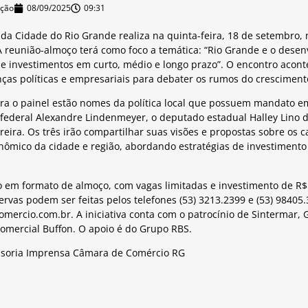
ição
08/09/2025
09:31
a Cidade do Rio Grande realiza na quinta-feira, 18 de setembro,
A reunião-almoço terá como foco a temática: “Rio Grande e o dese
 de investimentos em curto, médio e longo prazo”. O encontro acon
ças políticas e empresariais para debater os rumos do crescimento
ra o painel estão nomes da política local que possuem mandato em
federal Alexandre Lindenmeyer, o deputado estadual Halley Lino d
reira. Os três irão compartilhar suas visões e propostas sobre os
ômico da cidade e região, abordando estratégias de investimento
o em formato de almoço, com vagas limitadas e investimento de R$
ervas podem ser feitas pelos telefones (53) 3213.2399 e (53) 98405.
omercio.com.br
. A iniciativa conta com o patrocínio de Sintermar,
 Comercial Buffon. O apoio é do Grupo RBS.
ssoria Imprensa Câmara de Comércio RG