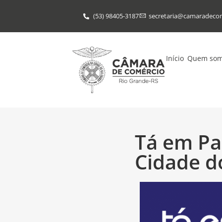
(53) 98405-3187
secretaria@​camaradeco
Início
Quem so
Tá em Pa
Cidade d