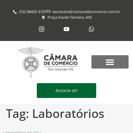
(53) 98405-3187
secretaria@​camaradecomercio.com.br
Praça Xavier Ferreira, 430
Associe-se!
Tag:
Laboratórios
Laboratório Analisa