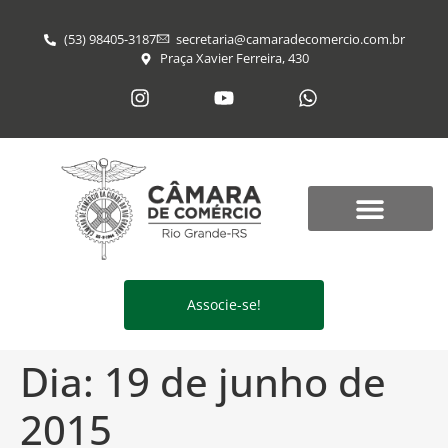
(53) 98405-3187
secretaria@​camaradecomercio.com.br
Praça Xavier Ferreira, 430
Associe-se!
Dia:
19 de junho de
2015