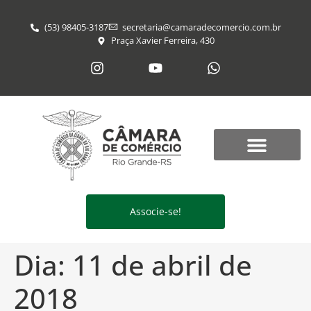
(53) 98405-3187
secretaria@​camaradecomercio.com.br
Praça Xavier Ferreira, 430
Associe-se!
Dia:
11 de abril de
2018