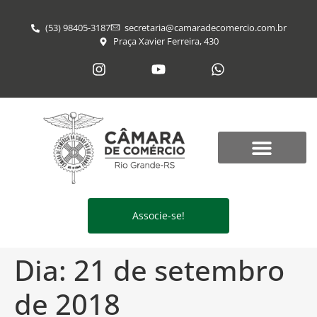
(53) 98405-3187
secretaria@​camaradecomercio.com.br
Praça Xavier Ferreira, 430
Associe-se!
Dia:
21 de setembro
de 2018