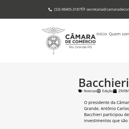
(53) 98405-3187
secretaria@​camaradeco
Início
Quem so
Bacchier
Notícias
Edição
29/08
O presidente da Câmar
Grande, Antônio Carlos
Bacchieri participou d
investimentos que são 