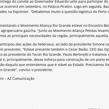
entrega do convite ao Governador Eduardo Leite para participar do
 ocorrerá em setembro, no Palácio Piratini. Logo em seguida, Bac
ades na Expointer. “Debatemos muito a questão logística do Porto 
esentando o Movimento Aliança Rio Grande esteve no Encontro Bem
agropecuária gaúcha. “Junto ao Movimento Aliança Pelotas levamo
mos as principais necessidades da região, principalmente aquelas l
participou das ações da Federasul, ao lado da presidente Simone Le
am presentes. “Esteve presente também o Cezar Baião, CEO das Op
o ao presidente do Tecon Rio Grande, Paulo Bertinetti e tratamos 
cal e, principalmente, desse esforço para construção de um porto e
mão daquilo que entendemos que é viável ao Estado. Precisamos fo
io Grande”, conclui o presidente.
ini – AZ Comunicação