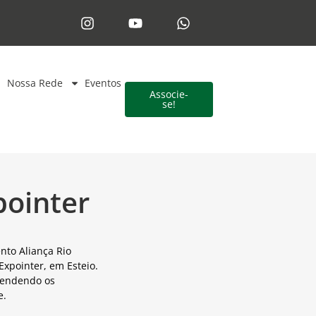
Nossa Rede
Eventos
Associe-
se!
pointer
to Aliança Rio
Expointer, em Esteio.
efendendo os
e.