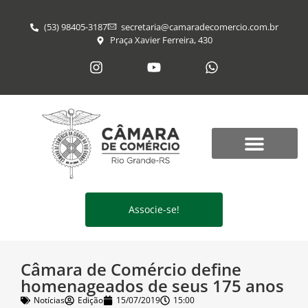
(53) 98405-3187
secretaria@​camaradecomercio.com.br
Praça Xavier Ferreira, 430
Associe-se!
Câmara de Comércio define
homenageados de seus 175 anos
Notícias
Edição
15/07/2019
15:00