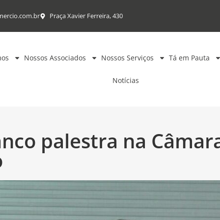
mercio.com.br
Praça Xavier Ferreira, 430
mos
Nossos Associados
Nossos Serviços
Tá em Pauta
Notícias
anco palestra na Câmar
o