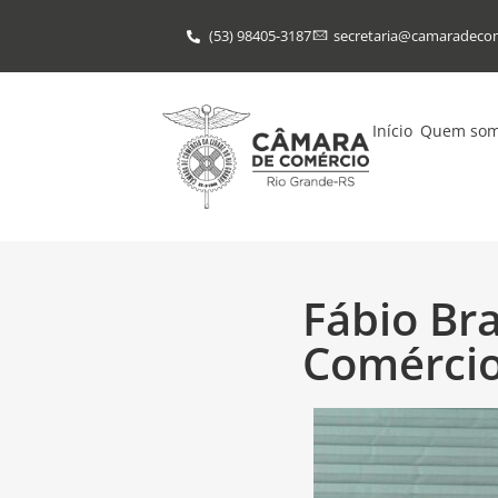
(53) 98405-3187
secretaria@​camaradeco
Início
Quem so
Fábio Br
Comérci