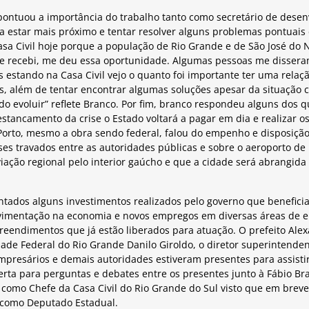
ontuou a importância do trabalho tanto como secretário de dese
ra estar mais próximo e tentar resolver alguns problemas pontuais 
sa Civil hoje porque a população de Rio Grande e de São José do N
ue recebi, me deu essa oportunidade. Algumas pessoas me disse
 estando na Casa Civil vejo o quanto foi importante ter uma rela
s, além de tentar encontrar algumas soluções apesar da situação c
o evoluir” reflete Branco. Por fim, branco respondeu alguns dos 
tancamento da crise o Estado voltará a pagar em dia e realizar o
 Porto, mesmo a obra sendo federal, falou do empenho e disposiçã
ses travados entre as autoridades públicas e sobre o aeroporto de
viação regional pelo interior gaúcho e que a cidade será abrangida
ados alguns investimentos realizados pelo governo que beneficia
imentação na economia e novos empregos em diversas áreas de e
eendimentos que já estão liberados para atuação. O prefeito Ale
dade Federal do Rio Grande Danilo Giroldo, o diretor superintenden
mpresários e demais autoridades estiveram presentes para assisti
 aberta para perguntas e debates entre os presentes junto à Fábio Br
 como Chefe da Casa Civil do Rio Grande do Sul visto que em breve
a como Deputado Estadual.