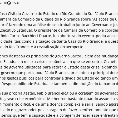
/2018
15:40
Casa Civil do Governo do Estado do Rio Grande do Sul Fábio Branco
 Câmara de Comércio da Cidade do Rio Grande sobre “As ações de 
uro” fazendo uma análise de seu trabalho junto ao Governador José
 Executivo Estadual. O presidente da Câmara de Comércio e coord
tônio Carlos Bacchieri Duarte, lua abertura do evento, pediu ao se
 cidade, tais como a situação da Santa Casa do Rio Grande, a que
o do Rio Grande, e a revitalização do aeroporto.
anco destacou os princípios do governo Sartori, além das mudanças
o Estado, em meio a crise econômica em que se encontra. O chefe 
de governo utilizadas para retirar o Estado desta crise, exibin
o governo que participou. Fábio Branco apresentou a principal de
ar os gastos públicos para controlar a dívida do Estado editando u
de Responsabilidade Estadual e também a diminuição do tamanho d
 sua própria gestão, Fábio Branco elogiou a coragem do governado
 grave crise econômica. “Me honrou bastante quando assumi a s
m momento difícil, e de uma doença complexa e séria. Saindo ago
o lado do governador pela coragem de fazer o enfrentamento que f
 sérios que tem a capacidade e a coragem de fazer esse enfrentam