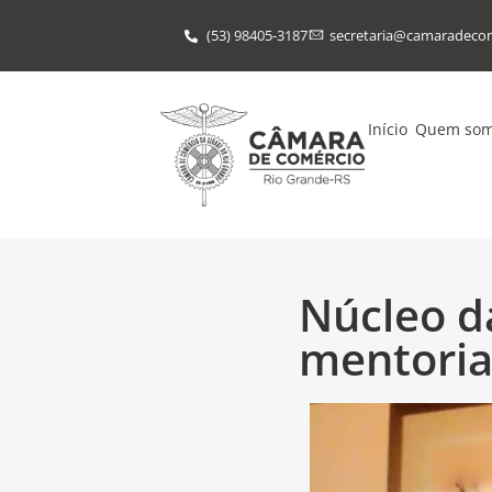
(53) 98405-3187
secretaria@​camaradeco
Início
Quem so
Núcleo d
mentoria