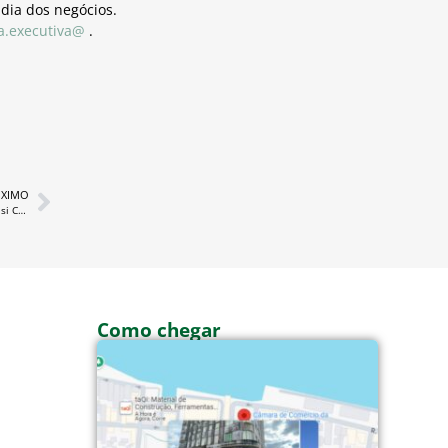
dia dos negócios.
ia.executiva@
.
XIMO
Núcleo da Mulher Empreendedora realiza reunião com Teisi Colares
Como chegar