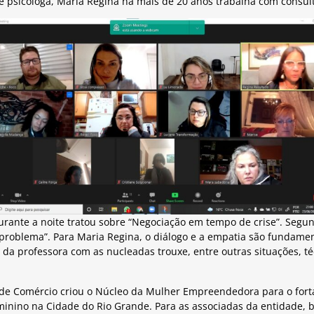
 e psicóloga, Maria Regina há mais de 20 anos trabalha com consul
urante a noite tratou sobre “Negociação em tempo de crise”. Segun
problema”. Para Maria Regina, o diálogo e a empatia são fundame
 da professora com as nucleadas trouxe, entre outras situações, 
de Comércio criou o Núcleo da Mulher Empreendedora para o fort
nino na Cidade do Rio Grande. Para as associadas da entidade, b