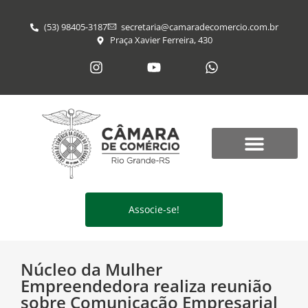
(53) 98405-3187
secretaria@​camaradecomercio.com.br
Praça Xavier Ferreira, 430
Associe-se!
Núcleo da Mulher
Empreendedora realiza reunião
sobre Comunicação Empresarial