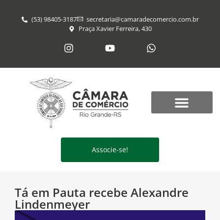
(53) 98405-3187
secretaria@​camaradecomercio.com.br
Praça Xavier Ferreira, 430
Associe-se!
Tá em Pauta recebe Alexandre
Lindenmeyer