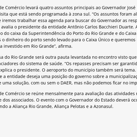
de Comércio levará quatro assuntos principais ao Governador José I
visita que está sendo programada à zona sul. “Os assuntos foram a
 iremos trabalhar essa agenda para buscar do Governador as resp
 avalia o presidente da entidade Antônio Carlos Bacchieri Duarte. 
ão do caixa da Superintendência do Porto do Rio Grande e do Caixa
 o dinheiro do porto sendo levado para o Caixa Único e queremos
a investido em Rio Grande”, afirma.
sa do Rio Grande será outra pauta levantada no encontro visto qu
nciadores do sistema de saúde. “Os repasses precisam ser garanti
explica o presidente. O aeroporto do município também será tema. 
e a entidade deseja uma posição do governo sobre a municipaliza
e uma solução, com ou sem o DAER, mas não podemos ficar no impa
de Comércio se reúne mensalmente para avaliação das atividades 
e dos associados. O evento com o Governador do Estado deverá oco
ndo a Aliança Rio Grande, Aliança Pelotas e a Azonasul.