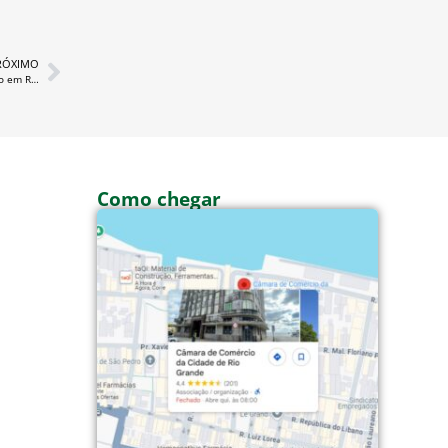
RÓXIMO
Cezar Schirmer apresenta panorama da Segurança Público em Rio Grande
Como chegar