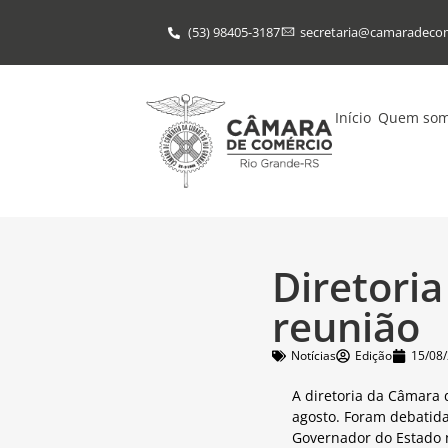
(53) 98405-3187
secretaria@​camaradeco
Início
Quem so
Diretori
reunião
Notícias
Edição
15/08
A diretoria da Câmara 
agosto. Foram debatid
Governador do Estado na