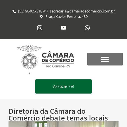
(53) 98405-3187
secretaria@​camaradecomercio.com.br
Praça Xavier Ferreira, 430
Associe-se!
Diretoria da Câmara do
Comércio debate temas locais