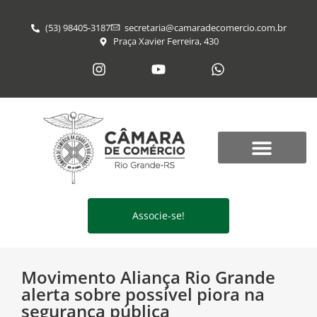
(53) 98405-3187
secretaria@​camaradecomercio.com.br
Praça Xavier Ferreira, 430
Associe-se!
Movimento Aliança Rio Grande
alerta sobre possível piora na
segurança pública