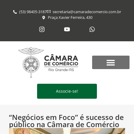
(53) 98405-3187
secretaria@​camaradecomercio.com.br
Praça Xavier Ferreira, 430
Associe-se!
“Negócios em Foco” é sucesso de
público na Câmara de Comércio