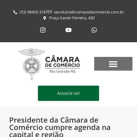
(53) 98405-3187
secretaria@​camaradecomercio.com.br
Praça Xavier Ferreira, 430
Associe-se!
Presidente da Câmara de
Comércio cumpre agenda na
capital e região