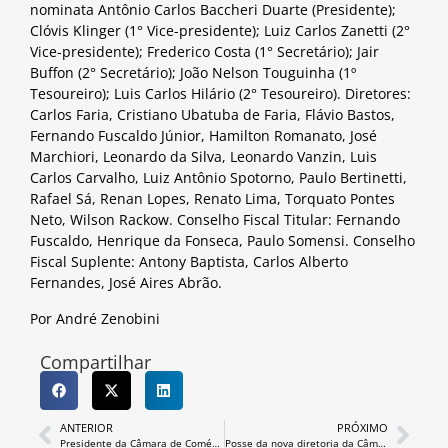
nominata Antônio Carlos Baccheri Duarte (Presidente);
Clóvis Klinger (1° Vice-presidente); Luiz Carlos Zanetti (2°
Vice-presidente); Frederico Costa (1° Secretário); Jair
Buffon (2° Secretário); João Nelson Touguinha (1º
Tesoureiro); Luis Carlos Hilário (2° Tesoureiro). Diretores:
Carlos Faria, Cristiano Ubatuba de Faria, Flávio Bastos,
Fernando Fuscaldo Júnior, Hamilton Romanato, José
Marchiori, Leonardo da Silva, Leonardo Vanzin, Luis
Carlos Carvalho, Luiz Antônio Spotorno, Paulo Bertinetti,
Rafael Sá, Renan Lopes, Renato Lima, Torquato Pontes
Neto, Wilson Rackow. Conselho Fiscal Titular: Fernando
Fuscaldo, Henrique da Fonseca, Paulo Somensi. Conselho
Fiscal Suplente: Antony Baptista, Carlos Alberto
Fernandes, José Aires Abrão.
Por André Zenobini
Compartilhar
ANTERIOR
PRÓXIMO
Presidente da Câmara de Comércio cumpre agenda na capital e região
Posse da nova diretoria da Câmara de Comércio teve a presença de diversas autoridades