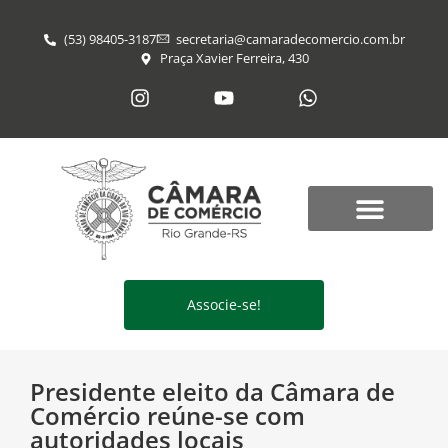
(53) 98405-3187
secretaria@​camaradecomercio.com.br
Praça Xavier Ferreira, 430
Associe-se!
Presidente eleito da Câmara de
Comércio reúne-se com
autoridades locais