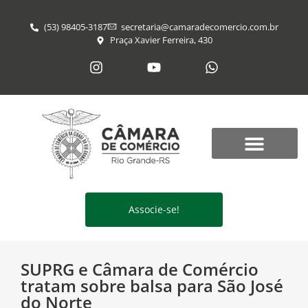
(53) 98405-3187
secretaria@​camaradecomercio.com.br
Praça Xavier Ferreira, 430
Associe-se!
SUPRG e Câmara de Comércio
tratam sobre balsa para São José
do Norte