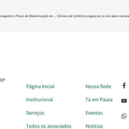
Cairoli percorre dez cidades divulgando o Plano de Modernização do RS
Câmara de Comércio engaja-se na luta pela manut
CEP
Página Inicial
Nossa Rede
Institucional
Tá em Pauta
Serviços
Eventos
Todos os associados
Notícias