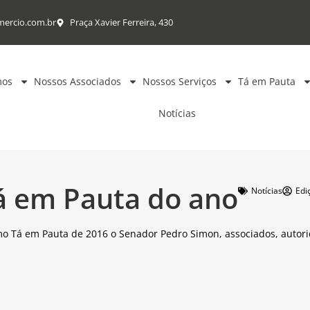
mercio.com.br
Praça Xavier Ferreira, 430
mos
Nossos Associados
Nossos Serviços
Tá em Pauta
Notícias
á em Pauta do ano
Notícias
Edi
imo Tá em Pauta de 2016 o Senador Pedro Simon, associados, autor