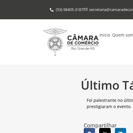
(53) 98405-3187
secretaria@​camaradeco
Início
Quem so
Último T
Foi palestrante no últ
prestigiaram o evento.
Compartilhar